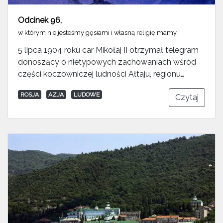
Odcinek 96
,
w którym nie jesteśmy gęsiami i własną religię mamy.
5 lipca 1904 roku car Mikołaj II otrzymał telegram
donoszący o nietypowych zachowaniach wśród
części koczowniczej ludności Ałtaju, regionu…
ROSJA
AZJA
LUDOWE
Czytaj