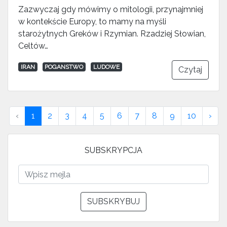
Zazwyczaj gdy mówimy o mitologii, przynajmniej
w kontekście Europy, to mamy na myśli
starożytnych Greków i Rzymian. Rzadziej Słowian,
Celtów…
IRAN
POGANSTWO
LUDOWE
Czytaj
Previous
Nex
‹
1
2
3
4
5
6
7
8
9
10
›
SUBSKRYPCJA
SUBSKRYBUJ